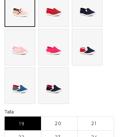
Rosa
Fucsia
Marino
rojo
Petróleo
Marino
colores
Talla
20
21
19