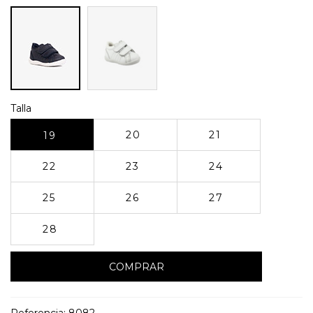
Blanco
Marino
Talla
20
21
19
22
23
24
25
26
27
28
COMPRAR