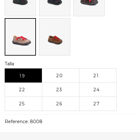
Roble
Cinzento-
acastanhado
Talla
20
21
19
22
23
24
25
26
27
Reference:
8008