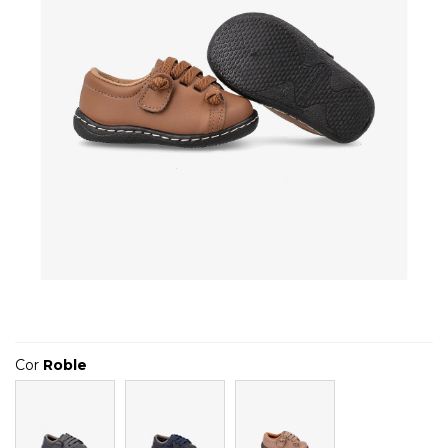
Cor
Roble
Cinzento
Marino
Cinzento-
acastanhado