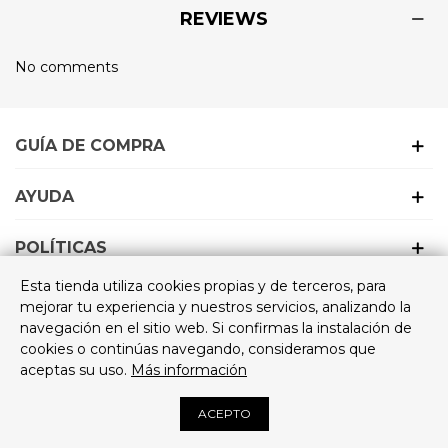
REVIEWS
No comments
GUÍA DE COMPRA
AYUDA
POLÍTICAS
ZAPATO PIEL CORDÓN
Esta tienda utiliza cookies propias y de terceros, para
EMPRESA
mejorar tu experiencia y nuestros servicios, analizando la
ELÁSTICO
navegación en el sitio web. Si confirmas la instalación de
cookies o continúas navegando, consideramos que
aceptas su uso.
Más información
Guía de tallas
24,90 €
© 2020 Powered by Anabel Díez™. Todos los derechos
ACEPTO
ADICIONAR AO CARRINHO
reservados.